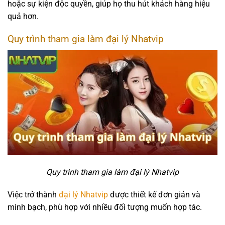
hoặc sự kiện độc quyền, giúp họ thu hút khách hàng hiệu
quả hơn.
Quy trình tham gia làm đại lý Nhatvip
Quy trình tham gia làm đại lý Nhatvip
Việc trở thành
đại lý Nhatvip
được thiết kế đơn giản và
minh bạch, phù hợp với nhiều đối tượng muốn hợp tác.