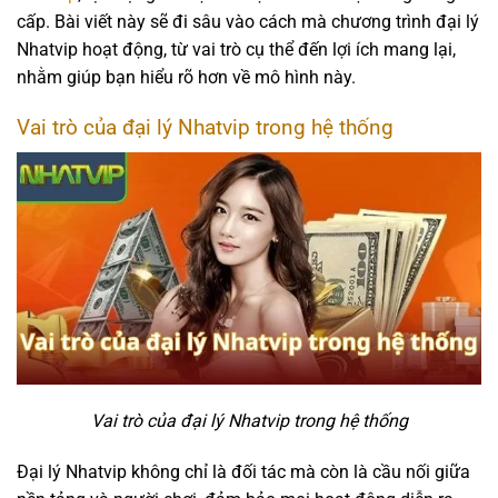
cấp. Bài viết này sẽ đi sâu vào cách mà chương trình đại lý
Nhatvip hoạt động, từ vai trò cụ thể đến lợi ích mang lại,
nhằm giúp bạn hiểu rõ hơn về mô hình này.
Vai trò của đại lý Nhatvip trong hệ thống
Vai trò của đại lý Nhatvip trong hệ thống
Đại lý Nhatvip không chỉ là đối tác mà còn là cầu nối giữa