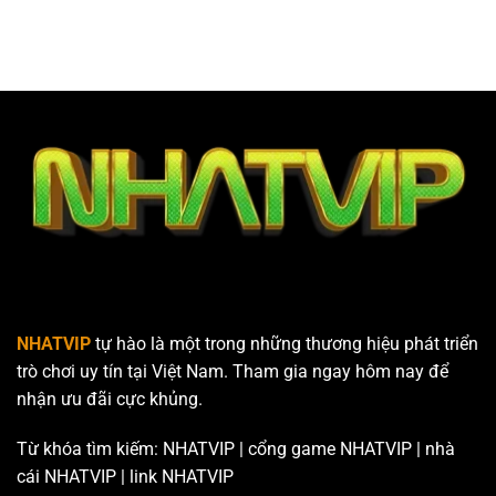
NHATVIP
tự hào là một trong những thương hiệu phát triển
trò chơi uy tín tại Việt Nam. Tham gia ngay hôm nay để
nhận ưu đãi cực khủng.
Từ khóa tìm kiếm: NHATVIP | cổng game NHATVIP | nhà
cái NHATVIP | link NHATVIP