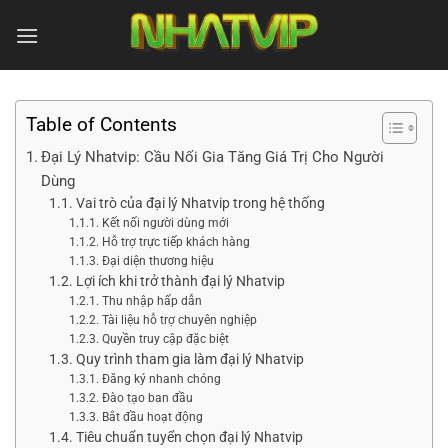
Bỏ
qua
nội
dung
Table of Contents
Đại Lý Nhatvip: Cầu Nối Gia Tăng Giá Trị Cho Người
Dùng
Vai trò của đại lý Nhatvip trong hệ thống
Kết nối người dùng mới
Hỗ trợ trực tiếp khách hàng
Đại diện thương hiệu
Lợi ích khi trở thành đại lý Nhatvip
Thu nhập hấp dẫn
Tài liệu hỗ trợ chuyên nghiệp
Quyền truy cập đặc biệt
Quy trình tham gia làm đại lý Nhatvip
Đăng ký nhanh chóng
Đào tạo ban đầu
Bắt đầu hoạt động
Tiêu chuẩn tuyển chọn đại lý Nhatvip