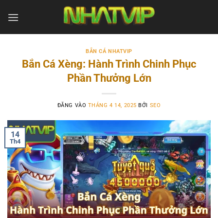
Bỏ
qua
nội
dung
BẮN CÁ NHATVIP
Bắn Cá Xèng: Hành Trình Chinh Phục
Phần Thưởng Lớn
ĐĂNG VÀO
THÁNG 4 14, 2025
BỞI
SEO
14
Th4