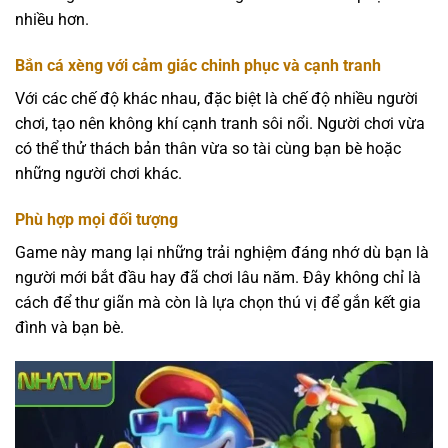
nhiều hơn.
Bắn cá xèng với cảm giác chinh phục và cạnh tranh
Với các chế độ khác nhau, đặc biệt là chế độ nhiều người
chơi, tạo nên không khí cạnh tranh sôi nổi. Người chơi vừa
có thể thử thách bản thân vừa so tài cùng bạn bè hoặc
những người chơi khác.
Phù hợp mọi đối tượng
Game này mang lại những trải nghiệm đáng nhớ dù bạn là
người mới bắt đầu hay đã chơi lâu năm. Đây không chỉ là
cách để thư giãn mà còn là lựa chọn thú vị để gắn kết gia
đình và bạn bè.