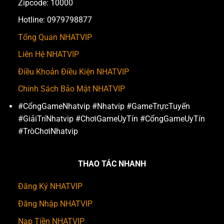
Zipcode: 10000
Hotline: 0979798877
Tổng Quan NHATVIP
Liên Hệ NHATVIP
Điều Khoản Điều Kiện NHATVIP
Chính Sách Bảo Mật NHATVIP
#CổngGameNhatvip #Nhatvip #GameTrựcTuyến
#GiảiTríNhatvip #ChơiGameUyTín #CổngGameUyTín
#TròChơiNhatvip
THAO TÁC NHANH
Đăng Ký NHATVIP
Đăng Nhập NHATVIP
Nạp Tiền NHATVIP