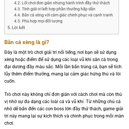
Lối chơi đơn giản nhưng hành trình đầy thử thách
Tính giải trí kết hợp phần thưởng hấp dẫn
Bắn cá xèng với cảm giác chinh phục và cạnh tranh
Phù hợp mọi đối tượng
Lời kết
Bắn cá xèng là gì?
Đây là một trò chơi giải trí nổi tiếng, nơi bạn sẽ sử dụng
xèng hoặc điểm để sử dụng các loại vũ khí săn cá trong
đại dương đầy màu sắc. Mỗi lần bắn trúng cá, bạn sẽ tích
lũy thêm điểm thưởng, mang lại cảm giác hứng thú và lôi
cuốn.
Trò chơi này không chỉ đơn giản với cách chơi mà còn thú
vị nhờ sự đa dạng các loài cá và vũ khí. Từ những chú cá
nhỏ dễ bắn đến các con boss lớn đầy thử thách, game giải
trí này mang lại sự kích thích và chinh phục trong mỗi màn
chơi.