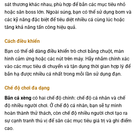
sát thương khác nhau, phù hợp để bắn các mục tiêu nhỏ
hoặc săn boss lớn. Ngoài súng, bạn có thể sử dụng bom và
các kỹ năng đặc biệt để tiêu diệt nhiều cá cùng lúc hoặc
tăng khả năng tấn công hiệu quả.
Cách điều khiển
Bạn có thể dễ dàng điều khiển trò chơi bằng chuột, màn
hình cảm ứng hoặc các nút trên máy. Hãy nhắm chính xác
vào các mục tiêu di chuyển và tận dụng thời gian hợp lý để
bắn hạ được nhiều cá nhất trong mỗi lần sử dụng đạn.
Chế độ chơi đa dạng
Bắn cá xèng
có hai chế độ chính: chế độ cá nhân và chế
độ nhiều người chơi. Ở chế độ cá nhân, bạn sẽ tự mình
hoàn thành thử thách, còn chế độ nhiều người chơi tạo ra
sự cạnh tranh thú vị để săn các mục tiêu giá trị và ghi điểm
cao.