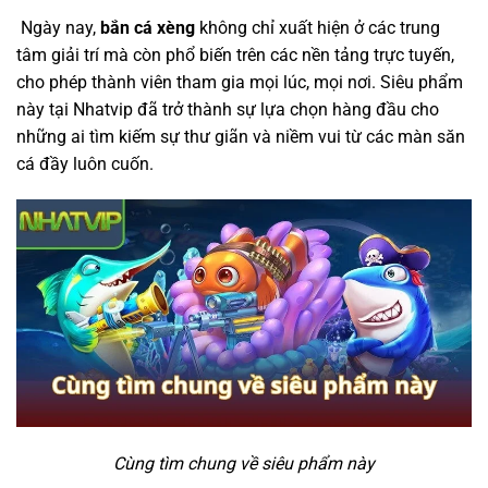
Ngày nay,
bắn cá xèng
không chỉ xuất hiện ở các trung
tâm giải trí mà còn phổ biến trên các nền tảng trực tuyến,
cho phép thành viên tham gia mọi lúc, mọi nơi. Siêu phẩm
này tại Nhatvip đã trở thành sự lựa chọn hàng đầu cho
những ai tìm kiếm sự thư giãn và niềm vui từ các màn săn
cá đầy luôn cuốn.
Cùng tìm chung về siêu phẩm này