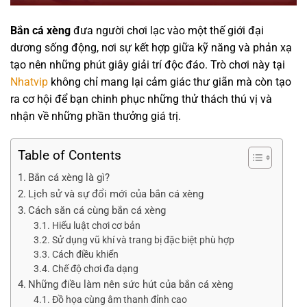
Bắn cá xèng
đưa người chơi lạc vào một thế giới đại
dương sống động, nơi sự kết hợp giữa kỹ năng và phản xạ
tạo nên những phút giây giải trí độc đáo. Trò chơi này tại
Nhatvip
không chỉ mang lại cảm giác thư giãn mà còn tạo
ra cơ hội để bạn chinh phục những thử thách thú vị và
nhận về những phần thưởng giá trị.
Table of Contents
Bắn cá xèng là gì?
Lịch sử và sự đổi mới của bắn cá xèng
Cách săn cá cùng bắn cá xèng
Hiểu luật chơi cơ bản
Sử dụng vũ khí và trang bị đặc biệt phù hợp
Cách điều khiển
Chế độ chơi đa dạng
Những điều làm nên sức hút của bắn cá xèng
Đồ họa cùng âm thanh đỉnh cao